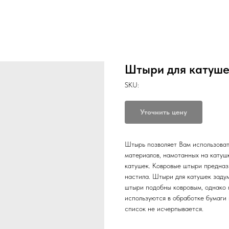
Штыри для катуше
SKU:
Уточнить цену
Штырь позволяет Вам использоват
материалов, намотанных на катушк
катушек. Ковровые штыри предназ
настила. Штыри для катушек заду
штыри подобны ковровым, однако 
используются в обработке бумаги 
список не исчерпывается.