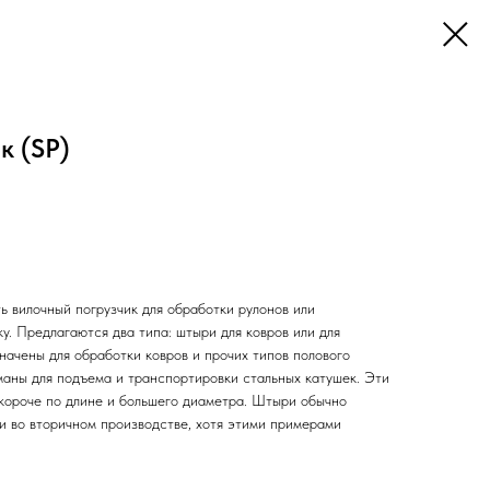
к (SP)
ь вилочный погрузчик для обработки рулонов или
у. Предлагаются два типа: штыри для ковров или для
начены для обработки ковров и прочих типов полового
маны для подъема и транспортировки стальных катушек. Эти
короче по длине и большего диаметра. Штыри обычно
и во вторичном производстве, хотя этими примерами